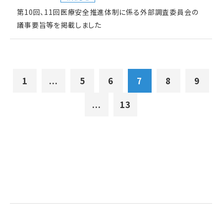
第10回、11回医療安全推進体制に係る外部調査委員会の
議事要旨等を掲載しました
1
...
5
6
7
8
9
...
13