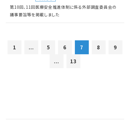
第10回、11回医療安全推進体制に係る外部調査委員会の
議事要旨等を掲載しました
1
...
5
6
7
8
9
...
13