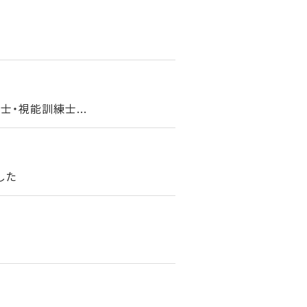
・視能訓練士...
した