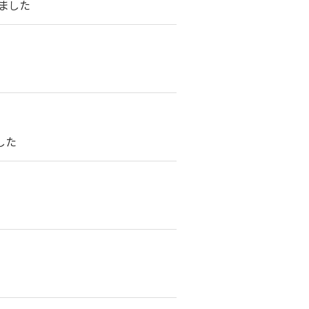
ました
した