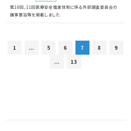
第10回、11回医療安全推進体制に係る外部調査委員会の
議事要旨等を掲載しました
1
...
5
6
7
8
9
...
13