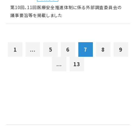
第10回、11回医療安全推進体制に係る外部調査委員会の
議事要旨等を掲載しました
1
...
5
6
7
8
9
...
13