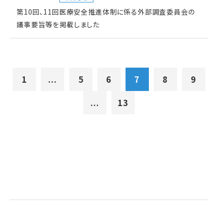
第10回、11回医療安全推進体制に係る外部調査委員会の
議事要旨等を掲載しました
1
...
5
6
7
8
9
...
13