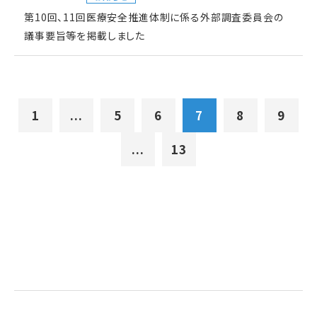
第10回、11回医療安全推進体制に係る外部調査委員会の
議事要旨等を掲載しました
1
...
5
6
7
8
9
...
13