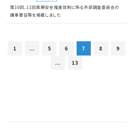
第10回、11回医療安全推進体制に係る外部調査委員会の
議事要旨等を掲載しました
1
...
5
6
7
8
9
...
13