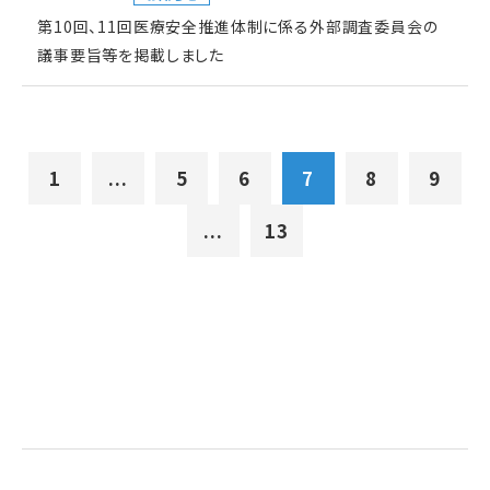
第10回、11回医療安全推進体制に係る外部調査委員会の
議事要旨等を掲載しました
1
...
5
6
7
8
9
...
13