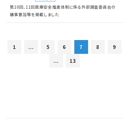
第10回、11回医療安全推進体制に係る外部調査委員会の
議事要旨等を掲載しました
1
...
5
6
7
8
9
...
13