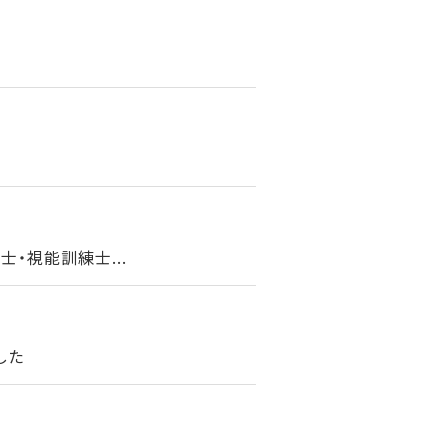
・視能訓練士...
した