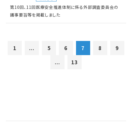
第10回、11回医療安全推進体制に係る外部調査委員会の
議事要旨等を掲載しました
1
...
5
6
7
8
9
...
13