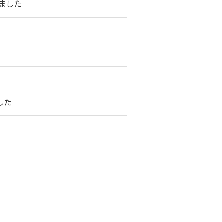
ました
した