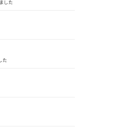
ました
した