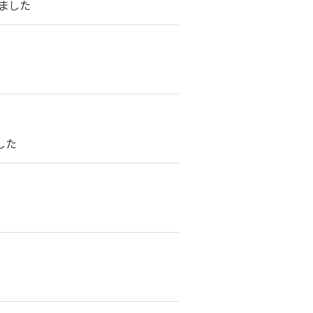
ました
した