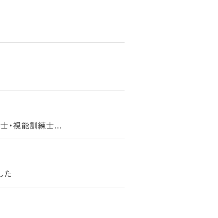
・視能訓練士...
した