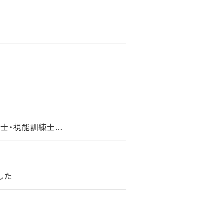
・視能訓練士...
した