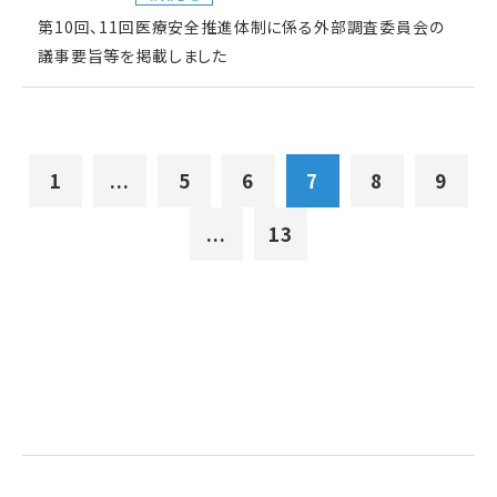
第10回、11回医療安全推進体制に係る外部調査委員会の
議事要旨等を掲載しました
1
...
5
6
7
8
9
...
13