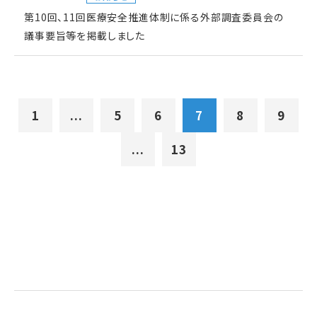
第10回、11回医療安全推進体制に係る外部調査委員会の
議事要旨等を掲載しました
1
...
5
6
7
8
9
...
13