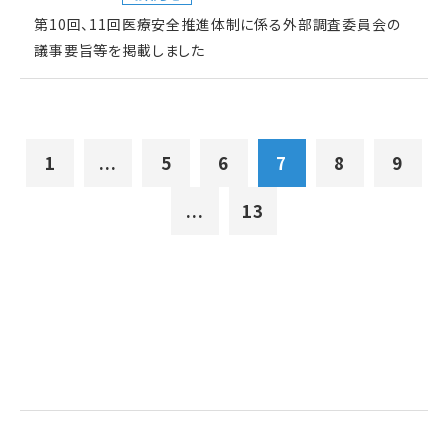
第10回、11回医療安全推進体制に係る外部調査委員会の
議事要旨等を掲載しました
1
...
5
6
7
8
9
...
13