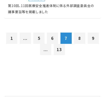
第10回、11回医療安全推進体制に係る外部調査委員会の
議事要旨等を掲載しました
1
...
5
6
7
8
9
...
13