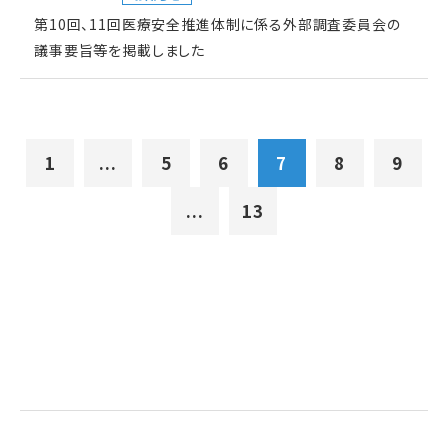
第10回、11回医療安全推進体制に係る外部調査委員会の
議事要旨等を掲載しました
1
...
5
6
7
8
9
...
13