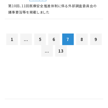
第10回、11回医療安全推進体制に係る外部調査委員会の
議事要旨等を掲載しました
1
...
5
6
7
8
9
...
13