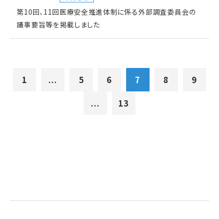
第10回、11回医療安全推進体制に係る外部調査委員会の
議事要旨等を掲載しました
1
...
5
6
7
8
9
...
13