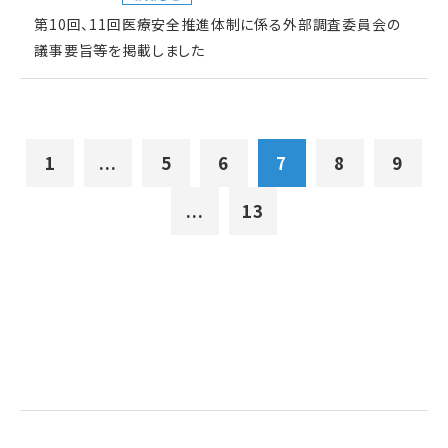
第10回、11回医療安全推進体制に係る外部調査委員会の
議事要旨等を掲載しました
1
...
5
6
7
8
9
...
13