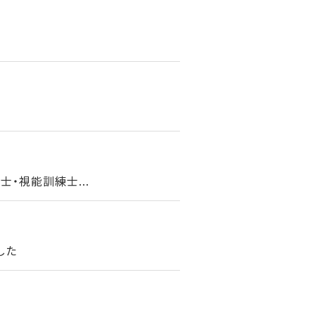
・視能訓練士...
した