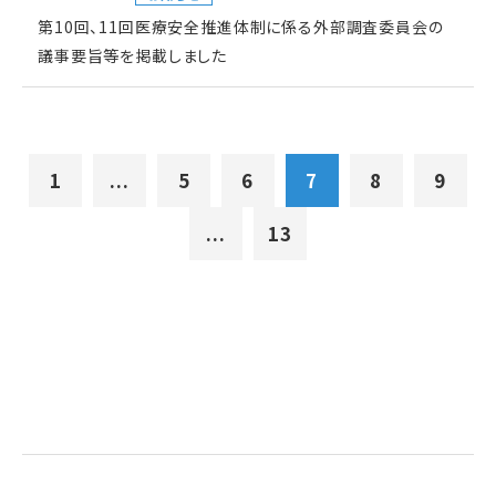
第10回、11回医療安全推進体制に係る外部調査委員会の
議事要旨等を掲載しました
1
...
5
6
7
8
9
...
13