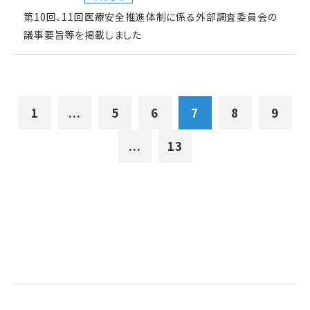
第10回、11回医療安全推進体制に係る外部調査委員会の
議事要旨等を掲載しました
1
...
5
6
7
8
9
...
13