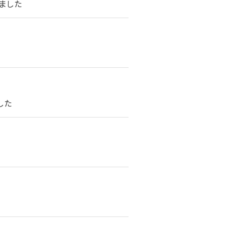
ました
した