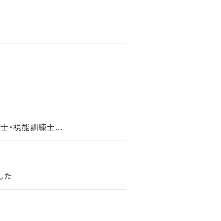
・視能訓練士...
した