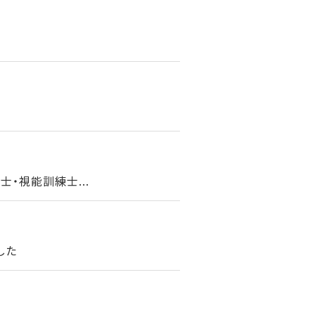
・視能訓練士...
した