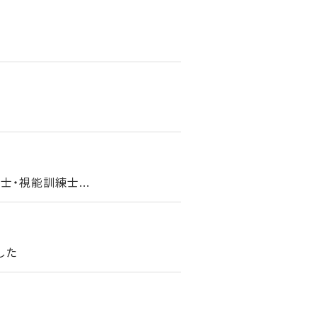
・視能訓練士...
した