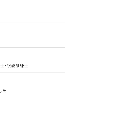
・視能訓練士...
した