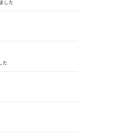
ました
した